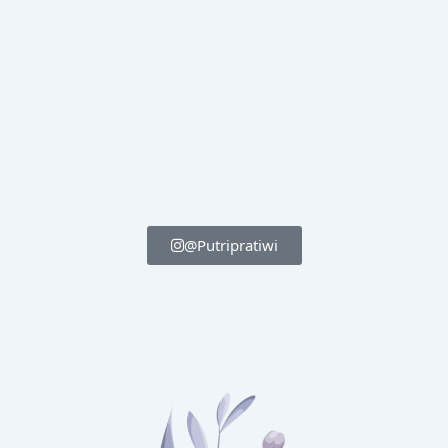
@Putripratiwi